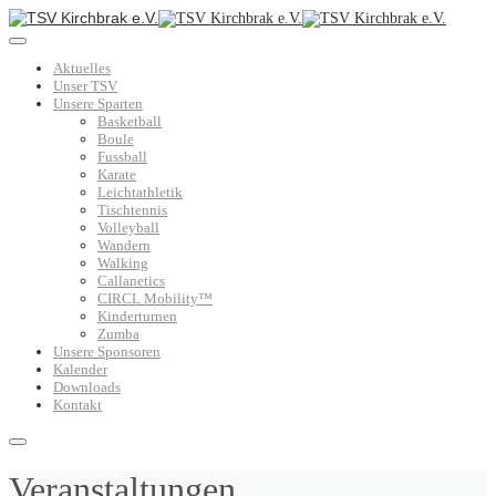
Aktuelles
Unser TSV
Unsere Sparten
Basketball
Boule
Fussball
Karate
Leichtathletik
Tischtennis
Volleyball
Wandern
Walking
Callanetics
CIRCL Mobility™
Kinderturnen
Zumba
Unsere Sponsoren
Kalender
Downloads
Kontakt
Veranstaltungen