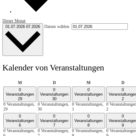
Dieser Monat
01.07.2026
07.2026
Datum wählen.
Kalender von Veranstaltungen
Montag
Dienstag
Mittwoch
Donne
M
D
M
D
0
0
0
0
Veranstaltungen
Veranstaltungen
Veranstaltungen
Veranstaltunge
29
30
1
2
0 Veranstaltungen,
0 Veranstaltungen,
0 Veranstaltungen,
0 Veranstaltunge
29
30
1
2
0
0
0
0
Veranstaltungen
Veranstaltungen
Veranstaltungen
Veranstaltunge
6
7
8
9
0 Veranstaltungen,
0 Veranstaltungen,
0 Veranstaltungen,
0 Veranstaltunge
6
7
8
9