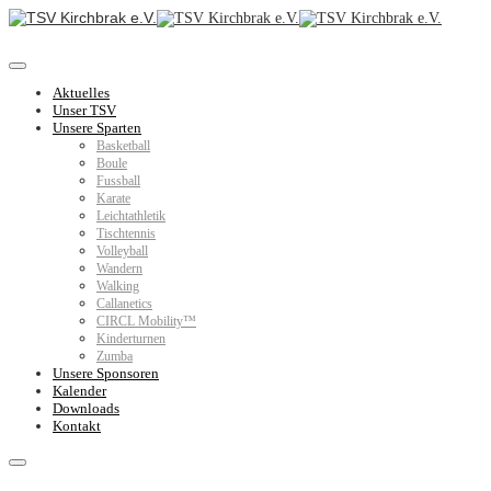
Aktuelles
Unser TSV
Unsere Sparten
Basketball
Boule
Fussball
Karate
Leichtathletik
Tischtennis
Volleyball
Wandern
Walking
Callanetics
CIRCL Mobility™
Kinderturnen
Zumba
Unsere Sponsoren
Kalender
Downloads
Kontakt