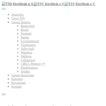
Aktuelles
Unser TSV
Unsere Sparten
Basketball
Boule
Fussball
Karate
Leichtathletik
Tischtennis
Volleyball
Wandern
Walking
Callanetics
CIRCL Mobility™
Kinderturnen
Zumba
Unsere Sponsoren
Kalender
Downloads
Kontakt