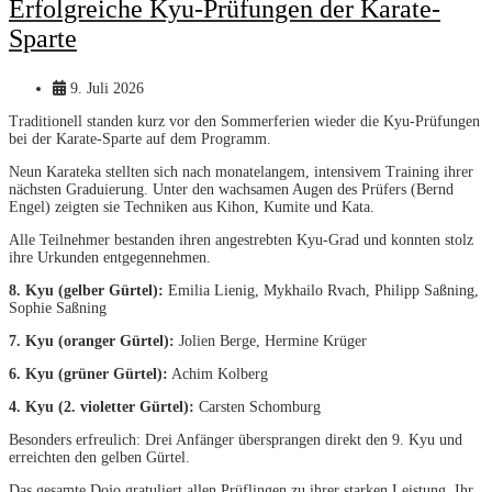
Erfolgreiche Kyu-Prüfungen der Karate-
Sparte
9. Juli 2026
Traditionell standen kurz vor den Sommerferien wieder die Kyu-Prüfungen
bei der Karate-Sparte auf dem Programm.
Neun Karateka stellten sich nach monatelangem, intensivem Training ihrer
nächsten Graduierung. Unter den wachsamen Augen des Prüfers (Bernd
Engel) zeigten sie Techniken aus Kihon, Kumite und Kata.
Alle Teilnehmer bestanden ihren angestrebten Kyu-Grad und konnten stolz
ihre Urkunden entgegennehmen.
8. Kyu (gelber Gürtel):
Emilia Lienig, Mykhailo Rvach, Philipp Saßning,
Sophie Saßning
7. Kyu (oranger Gürtel):
Jolien Berge, Hermine Krüger
6. Kyu (grüner Gürtel):
Achim Kolberg
4. Kyu (2. violetter Gürtel):
Carsten Schomburg
Besonders erfreulich: Drei Anfänger übersprangen direkt den 9. Kyu und
erreichten den gelben Gürtel.
Das gesamte Dojo gratuliert allen Prüflingen zu ihrer starken Leistung. Ihr