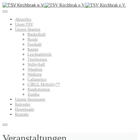
Aktuelles
Unser TSV
Unsere Sparten
Basketball
Boule
Fussball
Karate
Leichtathletik
Tischtennis
Volleyball
Wandern
Walking
Callanetics
CIRCL Mobility™
Kinderturnen
Zumba
Unsere Sponsoren
Kalender
Downloads
Kontakt
Veranstaltungen