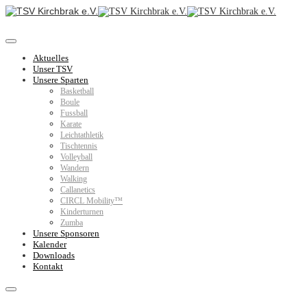
Aktuelles
Unser TSV
Unsere Sparten
Basketball
Boule
Fussball
Karate
Leichtathletik
Tischtennis
Volleyball
Wandern
Walking
Callanetics
CIRCL Mobility™
Kinderturnen
Zumba
Unsere Sponsoren
Kalender
Downloads
Kontakt